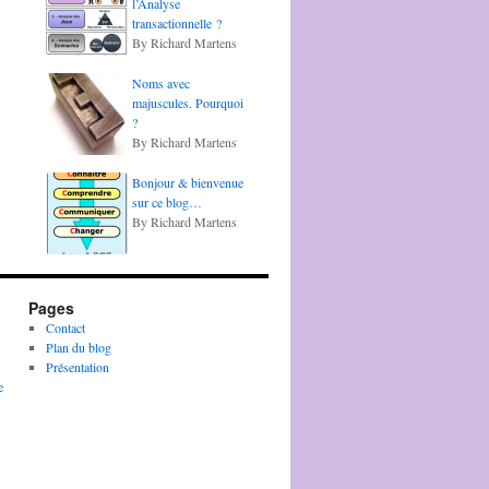
l’Analyse
transactionnelle ?
By Richard Martens
Noms avec
majuscules. Pourquoi
?
By Richard Martens
Bonjour & bienvenue
sur ce blog…
By Richard Martens
Pages
Contact
Plan du blog
Présentation
e