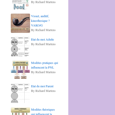
By Richard Martens
Visuel, auditif,
kinesthesique ?
VAKO/G
By Richard Martens
Etat du moi Adulte
By Richard Martens
Modèles pratiques qui
influencent la PNL
By Richard Martens
Etat du moi Parent
By Richard Martens
Modèles théoriques
qui influencent la