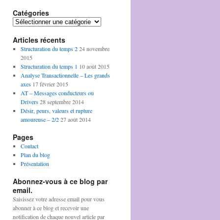
Catégories
Catégories
Articles récents
Structuration du temps 2
24 novembre
2015
Structuration du temps 1
10 août 2015
Analyse Transactionnelle – Les grands
axes
17 février 2015
AT – Messages conducteurs ou
Drivers
28 septembre 2014
Désir, peurs, valeurs et rupture
amoureuse – 2/2
27 août 2014
Pages
Contact
Plan du blog
Présentation
Abonnez-vous à ce blog par
email.
Saisissez votre adresse email pour vous
abonner à ce blog et recevoir une
notification de chaque nouvel article par