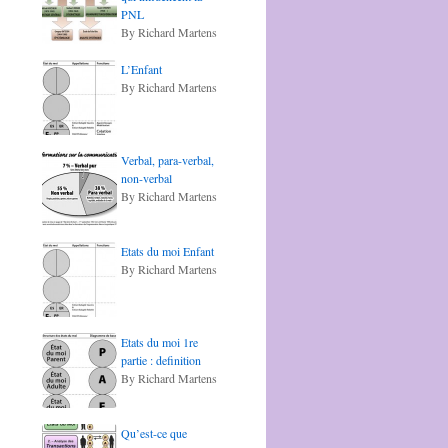
PNL
By Richard Martens
L’Enfant
By Richard Martens
Verbal, para-verbal,
non-verbal
By Richard Martens
Etats du moi Enfant
By Richard Martens
Etats du moi 1re
partie : definition
By Richard Martens
Qu’est-ce que