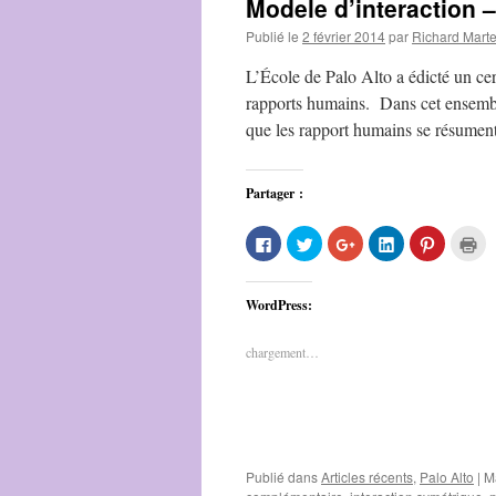
Modele d’interaction –
Publié le
2 février 2014
par
Richard Mart
L’École de Palo Alto a édicté un cer
rapports humains. Dans cet ensemble
que les rapport humains se résume
Partager :
Cliquez
Cliquez
Cliquez
Cliquez
Cliquez
Cl
pour
pour
pour
pour
pour
po
partager
partager
partager
partager
partager
im
sur
sur
sur
sur
sur
da
Facebook(ouvre
Twitter(ouvre
Google+
LinkedIn(ouvre
Pinterest
un
WordPress:
dans
dans
(ouvre
dans
dans
no
une
une
dans
une
une
fe
nouvelle
nouvelle
une
nouvelle
nouvelle
fenêtre)
fenêtre)
nouvelle
fenêtre)
fenêtre)
chargement…
fenêtre)
Publié dans
Articles récents
,
Palo Alto
|
M