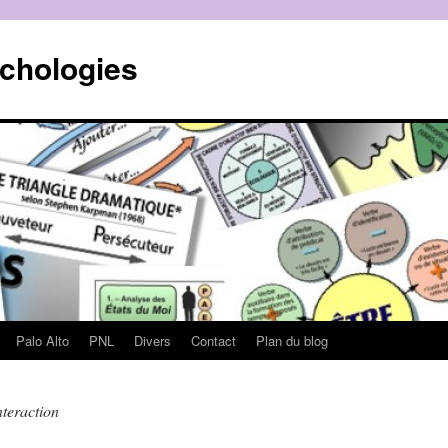
ychologies
Palo Alto
PNL
Divers
Contact
Plan du blog
nteraction