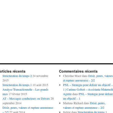
Articles récents
Commentaires récents
Structuration du temps 2
24 novembre
Christine Macé
dans
Désir, peurs, valeurs
2015
et rupture amoureuse – 2/2
Structuration du temps 1
10 août 2015
PNL – Strategie pour definir un objectif –
Analyse Transactionnelle – Les grands
1 | Carinne Gobert – Assistante Maternell
axes
17 février 2015
Agréée
dans
PNL – Strategie pour definir
AT – Messages conducteurs ou Drivers
28
un objectif – 1
septembre 2014
Martens Richard
dans
Désir, peurs,
Désir, peurs, valeurs et rupture amoureuse
valeurs et rupture amoureuse – 2/2
– 2/2
27 août 2014
Sylvie
dans
Structuration du temps 1