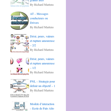
grands axes
By Richard Martens
AT – Messages
conducteurs ou
Drivers
By Richard Martens
Désir, peurs, valeurs
et rupture amoureuse
– 2/2
By Richard Martens
Désir, peurs, valeurs
et rupture amoureuse
– 1/2
By Richard Martens
PNL – Strategie pour
definir un objectif – 1
By Richard Martens
Modele d’interaction
– Ecole de Palo Alto