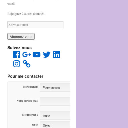
email.
Rejoignez 2 autres abonnés
A
d
r
e
s
Suivez-nous
s
Facebook
Google
YouTube
Twitter
LinkedIn
e
+
E
Instagram
m
a
i
Pour me contacter
l
Votre prénom
Votre adresse mail
Site internet ?
Objet