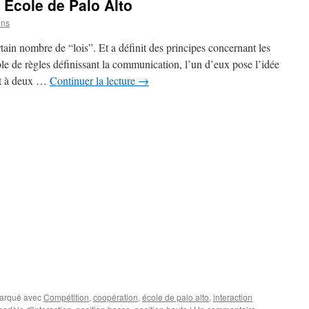
 Ecole de Palo Alto
ens
tain nombre de “lois”. Et a définit des principes concernant les
 de règles définissant la communication, l’un d’eux pose l’idée
nt à deux …
Continuer la lecture
→
iquer
ur
primer(ouvre
ns
(ouvre
e
uvelle
nêtre)
arqué avec
Compétition
,
coopération
,
école de palo alto
,
interaction