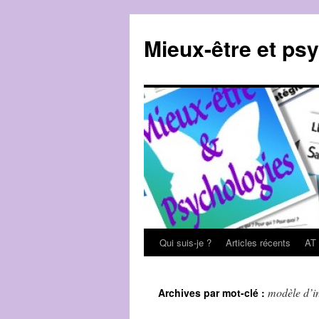
Mieux-être et ps
Qui suis-je ?
Articles récents
AT
Aller
au
modèle d’i
Archives par mot-clé :
contenu