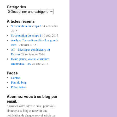
Catégories
Catégories
Articles récents
Structuration du temps 2
24 novembre
2015
Structuration du temps 1
10 août 2015
Analyse Transactionnelle – Les grands
axes
17 février 2015
AT – Messages conducteurs ou
Drivers
28 septembre 2014
Désir, peurs, valeurs et rupture
amoureuse – 2/2
27 août 2014
Pages
Contact
Plan du blog
Présentation
Abonnez-vous à ce blog par
email.
Saisissez votre adresse email pour vous
abonner à ce blog et recevoir une
notification de chaque nouvel article par