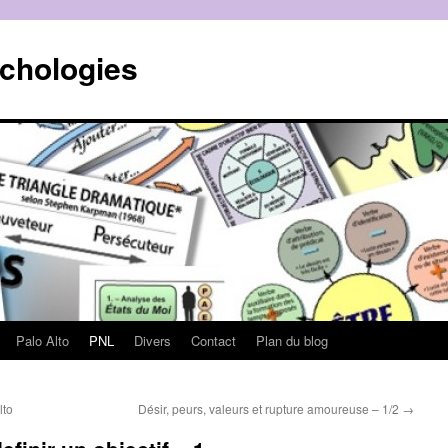
ychologies
Palo Alto
PNL
Divers
Contact
Plan du blog
lto
Désir, peurs, valeurs et rupture amoureuse – 1/2
→