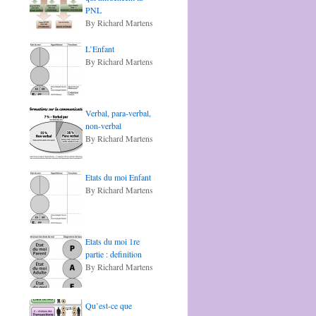
PNL
By Richard Martens
L’Enfant
By Richard Martens
Verbal, para-verbal,
non-verbal
By Richard Martens
Etats du moi Enfant
By Richard Martens
Etats du moi 1re
partie : definition
By Richard Martens
Qu’est-ce que