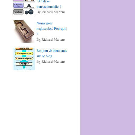
l’Analyse
transactionnelle ?
By Richard Martens
Noms avec
majuscules. Pourquoi
?
By Richard Martens
Bonjour & bienvenue
sur ce blog…
By Richard Martens