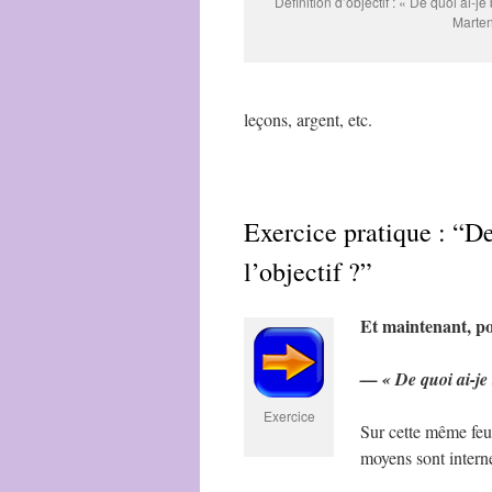
Définition d’objectif : « De quoi ai-
Marte
leçons, argent, etc.
Exercice pratique : “D
l’objectif ?”
Et maintenant, po
— « De quoi ai-je b
Exercice
Sur cette même feui
moyens sont inter