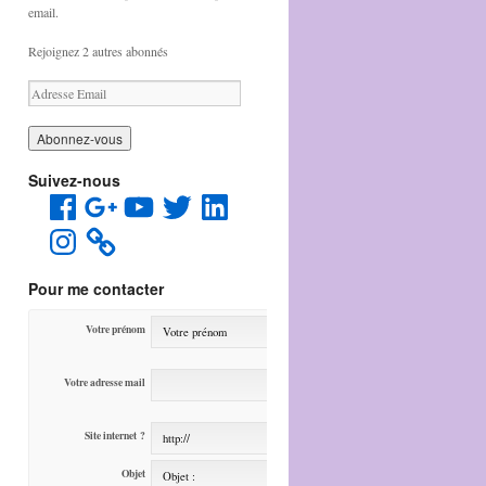
email.
Rejoignez 2 autres abonnés
A
d
r
e
s
Suivez-nous
s
Facebook
Google
YouTube
Twitter
LinkedIn
e
+
E
Instagram
m
a
i
Pour me contacter
l
Votre prénom
Votre adresse mail
Site internet ?
Objet