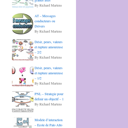
grands axes
By Richard Martens
AT – Messages
conducteurs ou
Drivers
By Richard Martens
Désir, peurs, valeurs
et rupture amoureuse
– 2/2
By Richard Martens
Désir, peurs, valeurs
et rupture amoureuse
– 1/2
By Richard Martens
PNL – Strategie pour
definir un objectif – 1
By Richard Martens
Modele d’interaction
– Ecole de Palo Alto