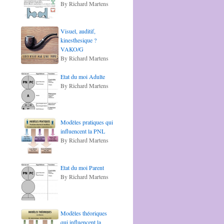
By Richard Martens
Visuel, auditif,
kinesthesique ?
VAKO/G
By Richard Martens
Etat du moi Adulte
By Richard Martens
Modèles pratiques qui
influencent la PNL
By Richard Martens
Etat du moi Parent
By Richard Martens
Modèles théoriques
qui influencent la