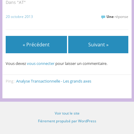
Dans "AT"
f
e
e
f
e
e
n
n
e
f
n
ê
ê
n
e
ê
t
t
ê
n
20 octobre 2013
Une
réponse
t
r
r
t
ê
r
e
e
r
t
e
)
)
e
r
)
)
e
)
« Précédent
Suivant »
Vous devez
vous connecter
pour laisser un commentaire.
Ping :
Analyse Transactionnelle - Les grands axes
Voir tout le site
Fièrement propulsé par WordPress