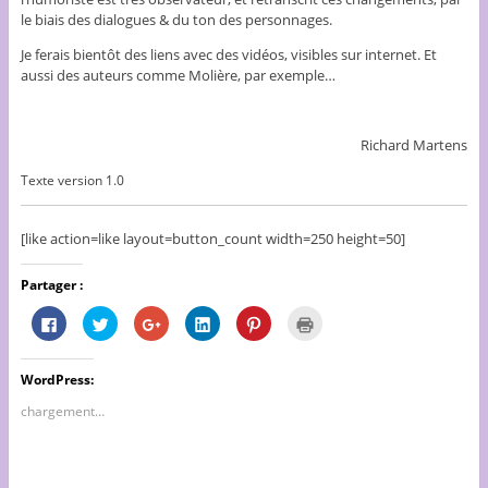
le biais des dialogues & du ton des personnages.
Je ferais bientôt des liens avec des vidéos, visibles sur internet. Et
aussi des auteurs comme Molière, par exemple…
Richard Martens
Texte version 1.0
[like action=like layout=button_count width=250 height=50]
Partager :
C
C
C
C
C
C
l
l
l
l
l
l
i
i
i
i
i
i
q
q
q
q
q
q
u
u
u
u
u
u
WordPress:
e
e
e
e
e
e
z
z
z
z
z
r
p
p
p
p
p
p
chargement…
o
o
o
o
o
o
u
u
u
u
u
u
r
r
r
r
r
r
p
p
p
p
p
i
a
a
a
a
a
m